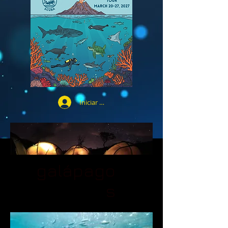
Iniciar sesión
galápago
s