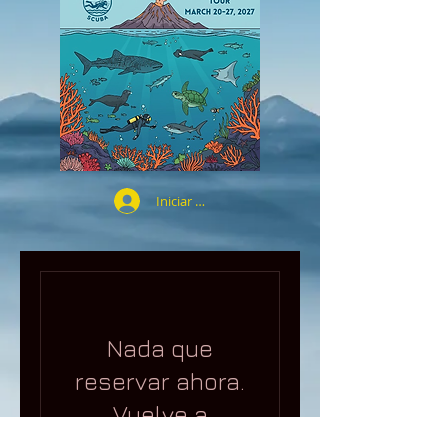
Iniciar sesión
Nada que
reservar ahora.
Vuelve a
intentarlo pronto.