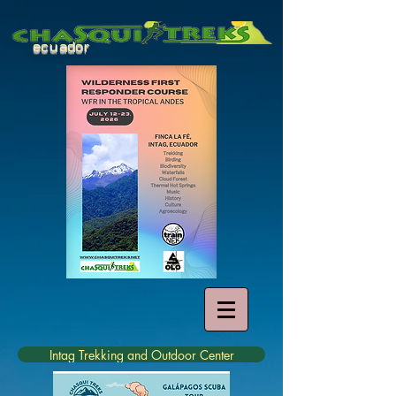
ecuador
Intag Trekking and Outdoor Center